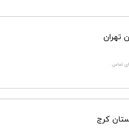
 تهران
ی تماس :
تان کرج