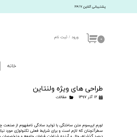
پشتیبانی آنلاین ۲۴/۷
ورود
/
ثبت نام
۰
حساب کاربری من
تغییر کلمه عبور
خانه
سفارشات
خروج
طراحی های ویژه ولنتاین
۱۲ آذر ۱۳۹۷
مقالات
لورم ایپسوم متن ساختگی با تولید سادگی نامفهوم از صنعت چاپ 
سطرآنچنان که لازم است و برای شرایط فعلی تکنولوژی مورد نیاز
درصد گذشته، حال و آینده شناخت فراوان جامعه و متخصصان ر