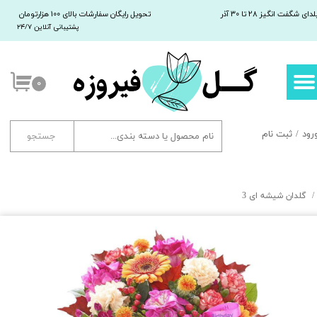
لدای شگفت انگیز 28 تا 30 آذر
تحویل رایگان سفارشات بالای 100 هزارتومان
پشتیبانی آنلاین ۲۴/۷
حساب کاربری من
تغییر کلمه عبور
۰
سفارشات
خروج
رود
/
ثبت نام
جستجو
گلدان شیشه ای 3