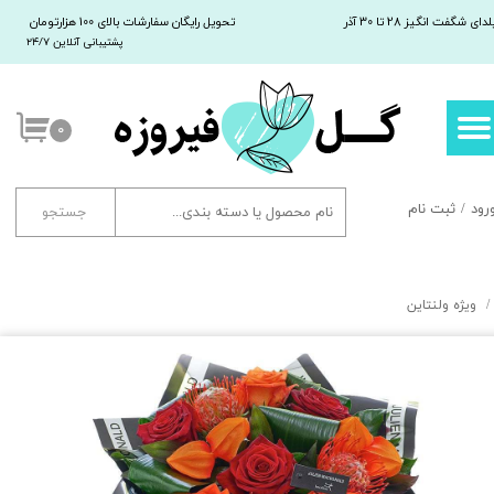
لدای شگفت انگیز 28 تا 30 آذر
تحویل رایگان سفارشات بالای 100 هزارتومان
پشتیبانی آنلاین ۲۴/۷
حساب کاربری من
تغییر کلمه عبور
۰
سفارشات
خروج
رود
/
ثبت نام
جستجو
ویژه ولنتاین