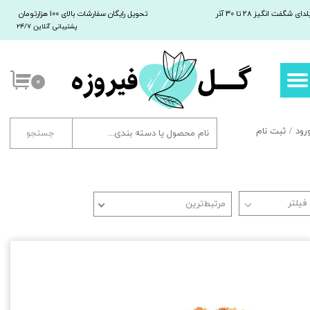
لدای شگفت انگیز 28 تا 30 آذر
تحویل رایگان سفارشات بالای 100 هزارتومان
پشتیبانی آنلاین ۲۴/۷
حساب کاربری من
تغییر کلمه عبور
۰
سفارشات
خروج
رود
/
ثبت نام
جستجو
مرتبط‌ترین